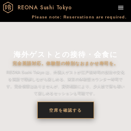
REONA Sushi Tokyo
Please note: Reservations are required.
海外ゲストとの接待・会食に
完全英語対応。体験型の特別なおまかせ寿司を。
REONA Sushi Tokyo は、外国人ゲストが江戸前寿司の技法や文化
を英語で理解しながら楽しめる、東京の体験型カウンター寿司で
す。完全個室はありませんが、貸切相談により、少人数で落ち着い
て楽しめるセッションも可能です。
空席を確認する